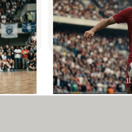
etball-
Erfahren Sie, wie das neurotrim 
Landungen und
Anforderungen im Profifußball ad
euromuskuläre
Verletzungsrisiken systematisch 
Präzision in entscheidenden Spiel
wissenschaftlich fundiert zu steig