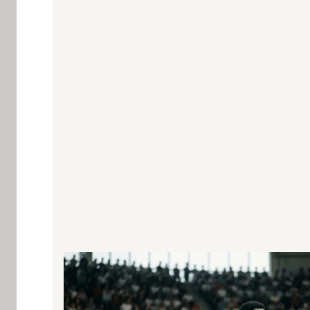
Whitepaper
neurotrim im Basketball