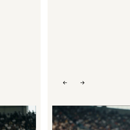
Whitepaper
neurotrim im Fußball