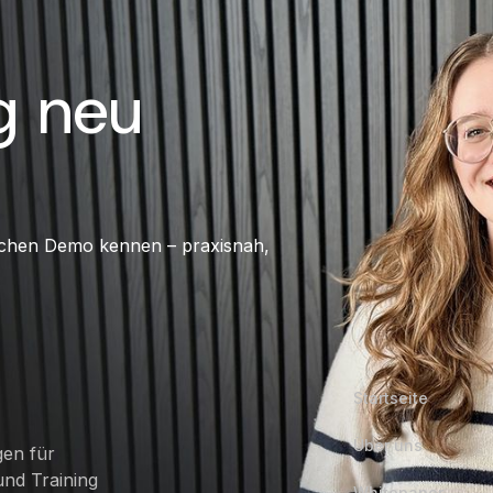
ng neu
lichen Demo kennen – praxisnah,
Startseite
Über uns
gen für
nd Training
Whitepaper